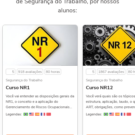
de Segurança do Trabalho, por nossos
alunos:
5
918 avaliações
80 horas
5
1867 avaliações
80 
Segurança do Trabalho
Segurança do Trabalho
Curso NR1
Curso NR12
Você vai entender as disposições gerais da
Você verá quais são os tópico
NR1, o conceito e a aplicação do
estrutura, aplicação, laudo, o
Gerenciamento de Riscos Ocupacionais
ART, obrigações, como preveni
(GRO) e do Programa de Gerenciamento
estudos de caso e muito mais.
Legendas:
Legendas:
de Riscos (PGR), a diferença entre risco e
curso? Então aproveite e veja
perigo, os tipos de riscos (inclusive os
Curso de Introdução aos Prime
psicossociais), os direitos e deveres de
Socorros,, NR33: Segurança e
empregadores e trabalhadores, a
Trabalhos em Espaços Confina