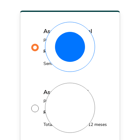
assinatura mensal
Por apenas
29,90
R$
MÊS
Sem fidelidade
assinatura anual
Por apenas 12x de
14,95
R$
MÊS
Total de R$179,40 por 12 meses