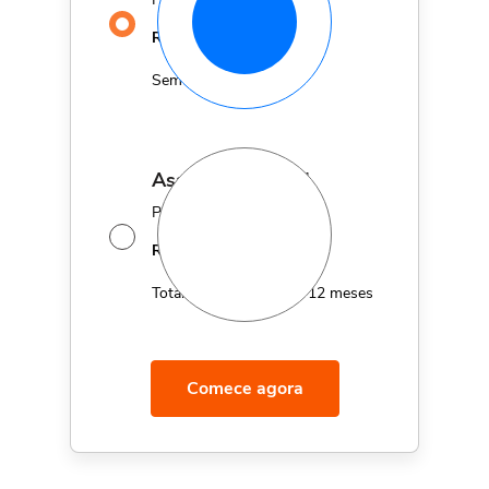
29,90
R$
MÊS
Sem fidelidade
assinatura anual
Por apenas 12x de
14,95
R$
MÊS
Total de R$179,40 por 12 meses
Comece agora