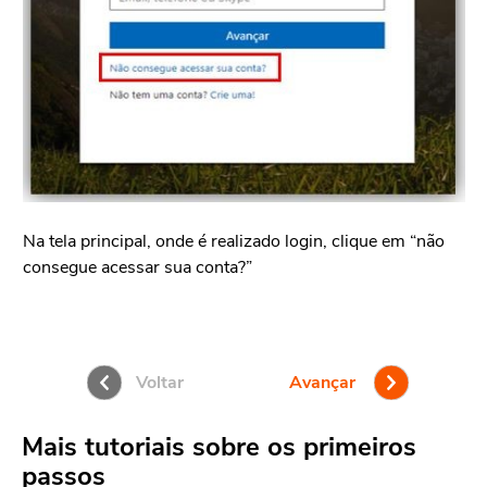
Na tela principal, onde é realizado login, clique em “não
consegue acessar sua conta?”
Pr
“A
Voltar
Avançar
Mais tutoriais sobre os primeiros
passos