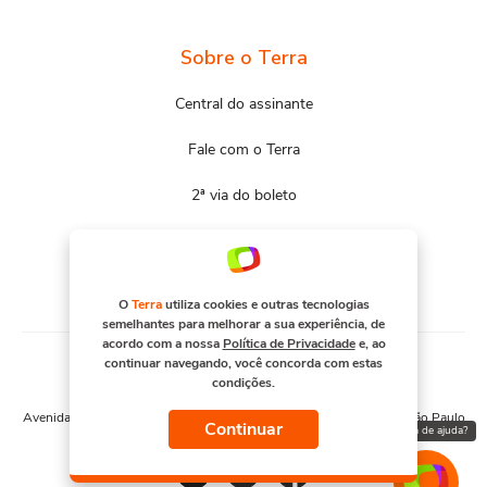
Sobre o Terra
Central do assinante
Fale com o Terra
2ª via do boleto
Mapa do site
Portal Terra
O
Terra
utiliza cookies e outras tecnologias
semelhantes para melhorar a sua experiência, de
acordo com a nossa
Política de Privacidade
e, ao
continuar navegando, você concorda com estas
condições.
© COPYRIGHT 2026, TERRA NETWORKS BRASIL S.A
Avenida Engenheiro Luís Carlos Berrini, 1376 - Cidade Monções - São Paulo
Continuar
Precisa de ajuda?
– SP. CNPJ 91.088.328/0001-67