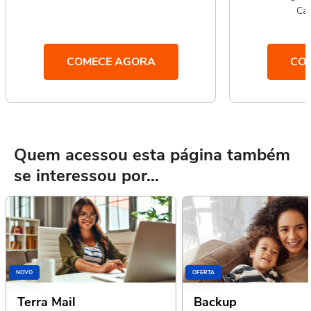
Car
COMECE AGORA
CO
Quem acessou esta página também
se interessou por...
NOVO
OFERTA
Terra Mail
Backup