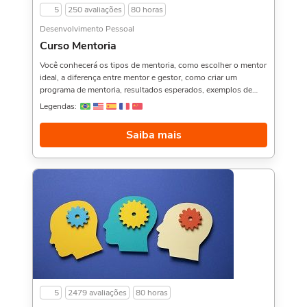
5
250 avaliações
80 horas
Desenvolvimento Pessoal
Curso Mentoria
Você conhecerá os tipos de mentoria, como escolher o mentor
ideal, a diferença entre mentor e gestor, como criar um
programa de mentoria, resultados esperados, exemplos de
casos de sucesso e muito mais. Aproveitamos para indicar
Legendas:
também: Curso de Inteligência Emocional,, Gestão
Comportamental, e Construindo o Sucesso Através da
Saiba mais
Imagem,. Sobre a carga horária: O curso possui 80 horas de
carga horária. Porém, se for concluído antes de 5 dias, passa a
ter 10 horas de carga horária. Conforme nosso contrato e
termos de uso.
5
2479 avaliações
80 horas