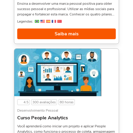
Ensina a desenvolver uma marca pessoal positiva para obter
sucesso pessoal e profissional. Utilizar as mídias sociais para
propagar e fortalecer esta marca. Conhecer os quatro pilares
de sustentação da imagem e saber como desenvolvê-los.
Legendas:
Aproveitar o feedback para implementar mudanças estratégias
na sua carreira e muito mais. Gostou desse curso? Então veja
Saiba mais
também o Curso de Google AdWords,, Prospecção de
clientes, e Benchmarking,. Sobre a carga horária: O curso
possui 80 horas de carga horária. Porém, se for concluído
antes de 5 dias, passa a ter 10 horas de carga horária.
Conforme nosso contrato e termos de uso.
4.5
300 avaliações
80 horas
Desenvolvimento Pessoal
Curso People Analytics
Você aprenderá como iniciar um projeto e aplicar People
Analytics, como funciona o processo de coleta, armazenagem