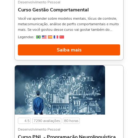
Desenvolvimento Pessoal
Curso Gestão Comportamental
Você vai aprender sobre modelos mentais, lócus de controle,
metacomunicação, análise de perfis comportamentais e muito
mais. Se você gostou desse curso vai gostar também do
Curso de Como Falar em Público,, Mindset Digital, e Técnicas
Legendas:
de Memorização e Aprendizagem,. Sobre a carga horária: O
curso possui 80 horas de carga horária. Porém, se for
Saiba mais
concluído antes de 5 dias, passa a ter 10 horas de carga
horária. Conforme nosso contrato e termos de uso.
4.5
7290 avaliações
80 horas
Desenvolvimento Pessoal
Curso PNL - Programação Neurolinguística