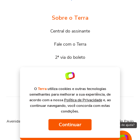
Sobre o Terra
Central do assinante
Fale com o Terra
2ª via do boleto
Mapa do site
Portal Terra
O
Terra
utiliza cookies e outras tecnologias
semelhantes para melhorar a sua experiência, de
acordo com a nossa
Política de Privacidade
e, ao
continuar navegando, você concorda com estas
condições.
© COPYRIGHT 2026, TERRA NETWORKS BRASIL S.A
Avenida Engenheiro Luís Carlos Berrini, 1376 - Cidade Monções - São Paulo
Continuar
Precisa de ajuda?
– SP. CNPJ 91.088.328/0001-67