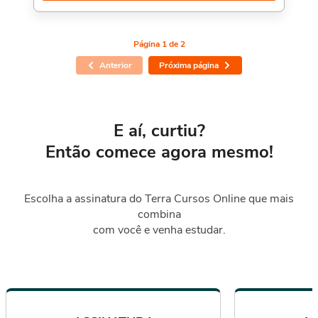
Porém, se for concluído antes de 5 dias, passa a ter 10 horas
de carga horária. Conforme nosso contrato e termos de uso.
Página 1 de 2
Anterior
Próxima página
E aí, curtiu?
Então comece agora mesmo!
Escolha a assinatura do Terra Cursos Online que mais
combina
com você e venha estudar.