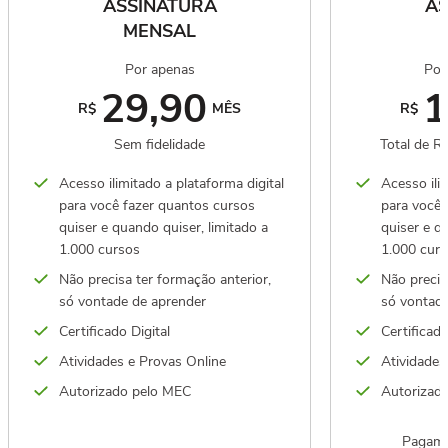
ASSINATURA
AS
MENSAL
Por apenas
Por
29,90
1
R$
MÊS
R$
Sem fidelidade
Total de R
Acesso ilimitado a plataforma digital
Acesso ilim
para você fazer quantos cursos
para você 
quiser e quando quiser, limitado a
quiser e q
1.000 cursos
1.000 cur
Não precisa ter formação anterior,
Não precis
só vontade de aprender
só vontade
Certificado Digital
Certificado
Atividades e Provas Online
Atividades
Autorizado pelo MEC
Autorizad
Pagame