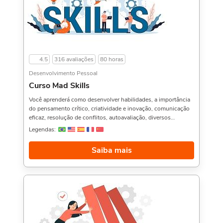
4.5
316 avaliações
80 horas
Desenvolvimento Pessoal
Curso Mad Skills
Você aprenderá como desenvolver habilidades, a importância
do pensamento crítico, criatividade e inovação, comunicação
eficaz, resolução de conflitos, autoavaliação, diversos
exemplos de mad skills e muito mais. Gostou desse curso?
Legendas:
Então veja também o Curso de Técnicas de Memorização e
Aprendizagem,, Gestão Comportamental, e Desenvolvimento
Saiba mais
Socioemocional,. Sobre a carga horária: O curso possui 80
horas de carga horária. Porém, se for concluído antes de 5
dias, passa a ter 10 horas de carga horária. Conforme nosso
contrato e termos de uso.